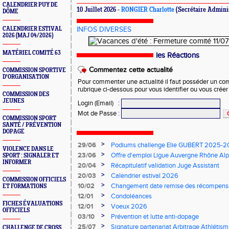
CALENDRIER PUY DE
10 Juillet 2026 -
RONGIER Charlotte
(Secrétaire Adminis
DÔME
CALENDRIER ESTIVAL
INFOS DIVERSES
2026 (MAJ 04/2026)
MATÉRIEL COMITÉ 63
les Réactions
Commentez cette actualité
COMMISSION SPORTIVE
D'ORGANISATION
Pour commenter une actualité il faut posséder un compt
rubrique ci-dessous pour vous identifier ou vous crée
COMMISSION DES
JEUNES
Login (Email)
:
Mot de Passe
:
COMMISSION SPORT
SANTÉ / PRÉVENTION
DOPAGE
>
29/06
Podiums challenge Elie GUBERT 2025-
VIOLENCE DANS LE
>
23/06
Offre d'emploi Ligue Auvergne Rhône Alp
SPORT : SIGNALER ET
INFORMER
>
20/04
Récapitulatif validation Juge Assistant
>
20/03
Calendrier estival 2026
COMMISSION OFFICIELS
>
10/02
Changement date remise des récompense
ET FORMATIONS
>
12/01
Condoléances
FICHES ÉVALUATIONS
>
12/01
Voeux 2026
OFFICIELS
>
03/10
Prévention et lutte anti-dopage
>
25/07
Signature partenariat Arbitrage Athlétis
CHALLENGE DE CROSS