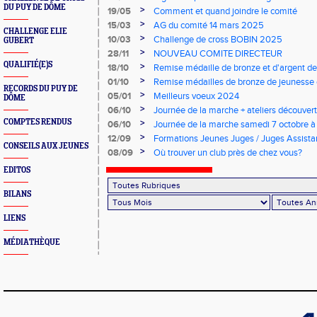
DU PUY DE DÔME
>
19/05
Comment et quand joindre le comité
>
15/03
AG du comité 14 mars 2025
CHALLENGE ELIE
>
10/03
Challenge de cross BOBIN 2025
GUBERT
>
28/11
NOUVEAU COMITE DIRECTEUR
QUALIFIÉ(E)S
>
18/10
Remise médaille de bronze et d'argent de
d'Athlétisme
>
01/10
Remise médailles de bronze de jeunesse 
RECORDS DU PUY DE
>
05/01
Meilleurs voeux 2024
DÔME
>
06/10
Journée de la marche + ateliers découver
Lempdes
COMPTES RENDUS
>
06/10
Journée de la marche samedi 7 octobre 
>
12/09
Formations Jeunes Juges / Juges Assista
CONSEILS AUX JEUNES
>
08/09
Où trouver un club près de chez vous?
EDITOS
BILANS
LIENS
MÉDIATHÈQUE