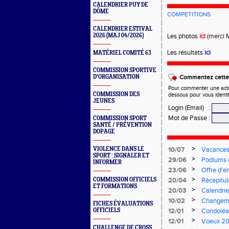
CALENDRIER PUY DE
DÔME
COMPETITIONS
CALENDRIER ESTIVAL
2026 (MAJ 04/2026)
Les photos
ici
(merci 
Les résultats
ici
MATÉRIEL COMITÉ 63
COMMISSION SPORTIVE
D'ORGANISATION
Commentez cette 
Pour commenter une actual
COMMISSION DES
dessous pour vous identi
JEUNES
Login (Email)
:
Mot de Passe
:
COMMISSION SPORT
SANTÉ / PRÉVENTION
DOPAGE
>
VIOLENCE DANS LE
10/07
Vacances
SPORT : SIGNALER ET
>
29/06
Podiums 
INFORMER
>
23/06
Offre d'e
>
COMMISSION OFFICIELS
20/04
Récapitul
ET FORMATIONS
>
20/03
Calendrie
>
10/02
Changeme
FICHES ÉVALUATIONS
>
OFFICIELS
12/01
Condoléa
>
12/01
Voeux 2
CHALLENGE DE CROSS