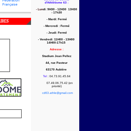
Fédération
d'Athlétisme 63
:
Française
- Lun
di: 9H30 - 12H30 13H30
- 17h30
- Mardi: Fermé
IRES
- Mercredi : Fermé
- Jeudi: Fermé
- Vendredi: 11
H00 - 13H00
14H00-17h15
Adresse :
Stadium Jean Pellez
44, rue Pasteur
63170 Aubière
Tel
: 04.73.91.45.64
07.49.06.75.42 (en
priorité)
cd63.athle@gmail.com