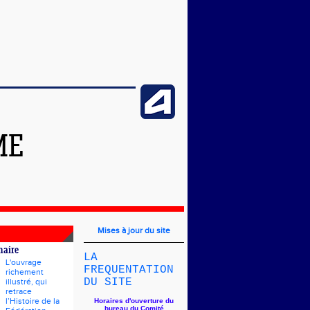
ME
Mises à jour du site
naire
LA
L'ouvrage
FREQUENTATION
richement
DU SITE
illustré, qui
retrace
l’Histoire de la
Horaires d'ouverture du
bureau du Comité