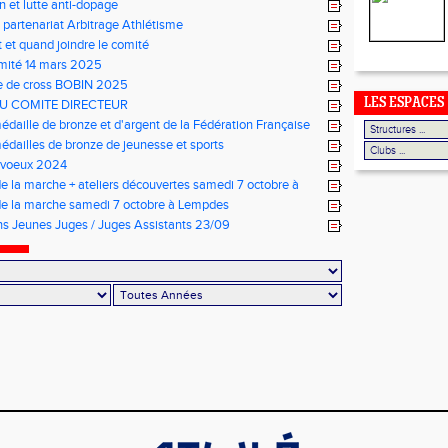
n et lutte anti-dopage
 partenariat Arbitrage Athlétisme
t quand joindre le comité
mité 14 mars 2025
e de cross BOBIN 2025
LES ESPACES
 COMITE DIRECTEUR
daille de bronze et d'argent de la Fédération Française
sme
dailles de bronze de jeunesse et sports
s voeux 2024
e la marche + ateliers découvertes samedi 7 octobre à
de la marche samedi 7 octobre à Lempdes
s Jeunes Juges / Juges Assistants 23/09