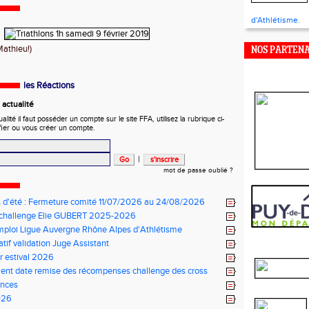
d'Athlétisme.
Mathieu!)
NOS PARTENA
les Réactions
actualité
ité il faut posséder un compte sur le site FFA, utilisez la rubrique ci-
fier ou vous créer un compte.
|
mot de passe oublié ?
 d'été : Fermeture comité 11/07/2026 au 24/08/2026
challenge Elie GUBERT 2025-2026
mploi Ligue Auvergne Rhône Alpes d'Athlétisme
atif validation Juge Assistant
r estival 2026
nt date remise des récompenses challenge des cross
nces
026