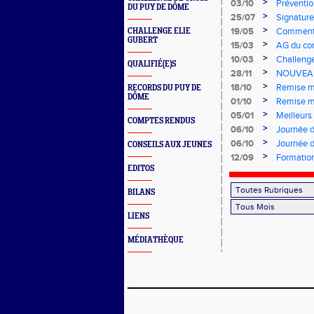
>
03/10
Préventio
DU PUY DE DÔME
>
25/07
Signature
>
19/05
Comment e
CHALLENGE ELIE
GUBERT
>
15/03
AG du co
>
10/03
Challeng
QUALIFIÉ(E)S
>
28/11
NOUVEAU
>
18/10
Remise mé
RECORDS DU PUY DE
DÔME
d'Athléti
>
01/10
Remise mé
>
05/01
Meilleur
COMPTES RENDUS
>
06/10
Journée d
Lempdes
>
06/10
Journée 
CONSEILS AUX JEUNES
>
12/09
Formation
EDITOS
BILANS
LIENS
MÉDIATHÈQUE