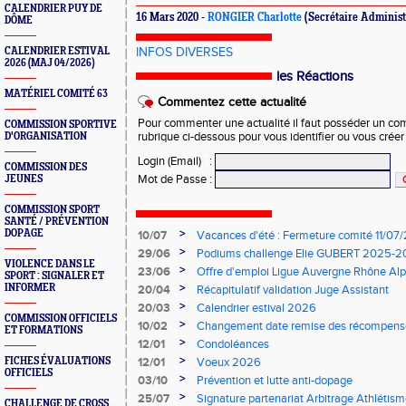
CALENDRIER PUY DE
16 Mars 2020 -
RONGIER Charlotte
(Secrétaire Administ
DÔME
CALENDRIER ESTIVAL
INFOS DIVERSES
2026 (MAJ 04/2026)
les Réactions
MATÉRIEL COMITÉ 63
Commentez cette actualité
Pour commenter une actualité il faut posséder un compt
COMMISSION SPORTIVE
D'ORGANISATION
rubrique ci-dessous pour vous identifier ou vous crée
Login (Email)
:
COMMISSION DES
Mot de Passe
:
JEUNES
COMMISSION SPORT
SANTÉ / PRÉVENTION
>
DOPAGE
10/07
Vacances d'été : Fermeture comité 11/0
>
29/06
Podiums challenge Elie GUBERT 2025-
VIOLENCE DANS LE
>
23/06
Offre d'emploi Ligue Auvergne Rhône Alp
SPORT : SIGNALER ET
>
INFORMER
20/04
Récapitulatif validation Juge Assistant
>
20/03
Calendrier estival 2026
COMMISSION OFFICIELS
>
10/02
Changement date remise des récompense
ET FORMATIONS
>
12/01
Condoléances
>
FICHES ÉVALUATIONS
12/01
Voeux 2026
OFFICIELS
>
03/10
Prévention et lutte anti-dopage
>
25/07
Signature partenariat Arbitrage Athlétis
CHALLENGE DE CROSS