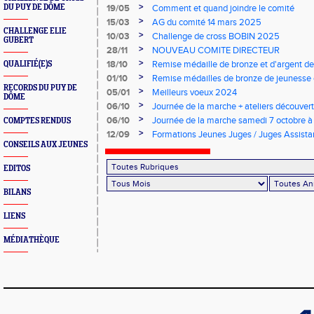
>
DU PUY DE DÔME
19/05
Comment et quand joindre le comité
>
15/03
AG du comité 14 mars 2025
CHALLENGE ELIE
>
10/03
Challenge de cross BOBIN 2025
GUBERT
>
28/11
NOUVEAU COMITE DIRECTEUR
>
18/10
Remise médaille de bronze et d'argent de
QUALIFIÉ(E)S
d'Athlétisme
>
01/10
Remise médailles de bronze de jeunesse 
RECORDS DU PUY DE
>
05/01
Meilleurs voeux 2024
DÔME
>
06/10
Journée de la marche + ateliers découver
Lempdes
>
06/10
Journée de la marche samedi 7 octobre 
COMPTES RENDUS
>
12/09
Formations Jeunes Juges / Juges Assista
CONSEILS AUX JEUNES
EDITOS
BILANS
LIENS
MÉDIATHÈQUE