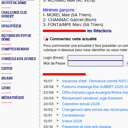
3- RICHARD Maé (RC Vichy)
DU PUY DE DÔME
Minimes garçons :
CHALLENGE ELIE
1- MOREL Maé (SA Thiers)
GUBERT
2- CHANNAC Gabriel (Riom)
3- FONTAIMPE Marc (SA Thiers)
QUALIFIÉ(E)S
les Réactions
RECORDS DU PUY DE
Commentez cette actualité
DÔME
Pour commenter une actualité il faut posséder un compt
COMPTES RENDUS
rubrique ci-dessous pour vous identifier ou vous crée
Login (Email)
:
CONSEILS AUX JEUNES
Mot de Passe
:
EDITOS
BILANS
>
10/07
Vacances d'été : Fermeture comité 11/0
>
29/06
Podiums challenge Elie GUBERT 2025-
LIENS
>
23/06
Offre d'emploi Ligue Auvergne Rhône Alp
>
MÉDIATHÈQUE
20/04
Récapitulatif validation Juge Assistant
>
20/03
Calendrier estival 2026
>
10/02
Changement date remise des récompense
>
12/01
Condoléances
>
12/01
Voeux 2026
>
03/10
Prévention et lutte anti-dopage