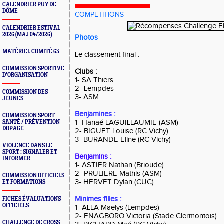
CALENDRIER PUY DE
DÔME
COMPETITIONS
CALENDRIER ESTIVAL
2026 (MAJ 04/2026)
Photos
MATÉRIEL COMITÉ 63
Le classement final :
COMMISSION SPORTIVE
Clubs :
D'ORGANISATION
1- SA Thiers
2- Lempdes
COMMISSION DES
3- ASM
JEUNES
Benjamines :
COMMISSION SPORT
1- Hanaé LAGUILLAUMIE (ASM)
SANTÉ / PRÉVENTION
DOPAGE
2- BIGUET Louise (RC Vichy)
3- BURANDE Eline (RC Vichy)
VIOLENCE DANS LE
SPORT : SIGNALER ET
Benjamins :
INFORMER
1- ASTIER Nathan (Brioude)
2- PRULIERE Mathis (ASM)
COMMISSION OFFICIELS
3- HERVET Dylan (CUC)
ET FORMATIONS
Minimes filles :
FICHES ÉVALUATIONS
OFFICIELS
1- ALLA Maelys (Lempdes)
2- ENAGBORO Victoria (Stade Clermontois)
CHALLENGE DE CROSS