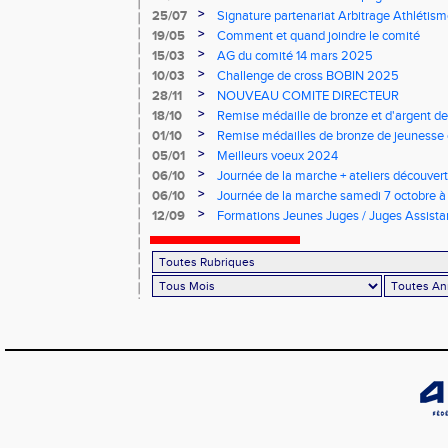
>
25/07
Signature partenariat Arbitrage Athlétis
>
19/05
Comment et quand joindre le comité
>
15/03
AG du comité 14 mars 2025
>
10/03
Challenge de cross BOBIN 2025
>
28/11
NOUVEAU COMITE DIRECTEUR
>
18/10
Remise médaille de bronze et d'argent de
d'Athlétisme
>
01/10
Remise médailles de bronze de jeunesse 
>
05/01
Meilleurs voeux 2024
>
06/10
Journée de la marche + ateliers découver
Lempdes
>
06/10
Journée de la marche samedi 7 octobre 
>
12/09
Formations Jeunes Juges / Juges Assista