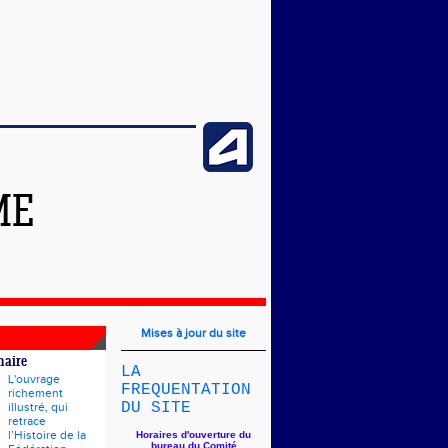
ME
Mises à jour du site
naire
LA
L'ouvrage
FREQUENTATION
richement
DU SITE
illustré, qui
retrace
l’Histoire de la
Horaires d'ouverture du
bureau du Comité