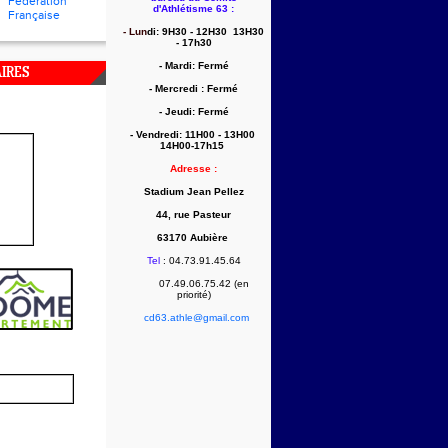
Fédération
d'Athlétisme 63
:
Française
- Lun
di: 9H30 - 12H30 13H30
- 17h30
- Mardi: Fermé
IRES
- Mercredi : Fermé
- Jeudi: Fermé
- Vendredi: 11
H00 - 13H00
14H00-17h15
Adresse :
Stadium Jean Pellez
44, rue Pasteur
63170 Aubière
Tel
: 04.73.91.45.64
07.49.06.75.42 (en
priorité)
cd63.athle@gmail.com