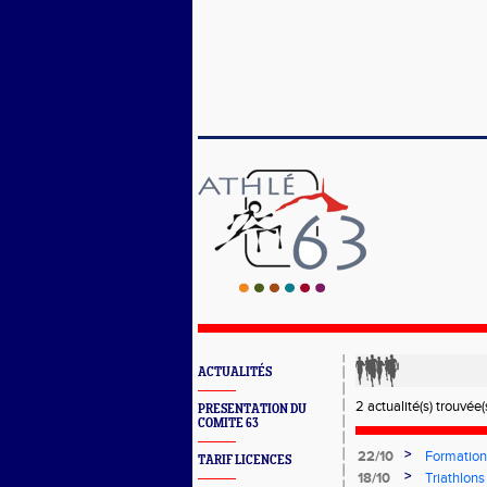
ACTUALITÉS
2 actualité(s) trouvée(s
PRESENTATION DU
COMITE 63
>
22/10
Formation
TARIF LICENCES
novembre
>
18/10
Triathlon