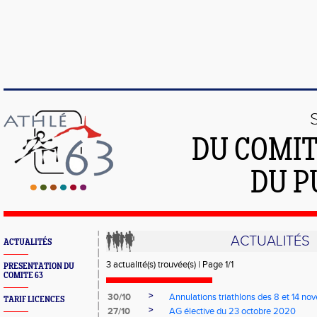
DU COMIT
DU P
ACTUALITÉS
ACTUALITÉS
3 actualité(s) trouvée(s) | Page 1/1
PRESENTATION DU
COMITE 63
>
30/10
Annulations triathlons des 8 et 14 n
TARIF LICENCES
>
27/10
AG élective du 23 octobre 2020