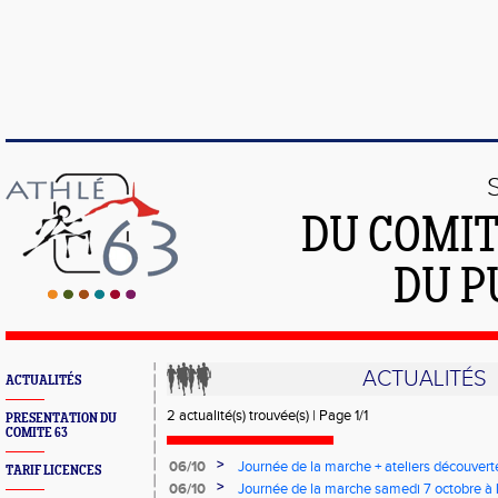
DU COMIT
DU P
ACTUALITÉS
ACTUALITÉS
2 actualité(s) trouvée(s) | Page 1/1
PRESENTATION DU
COMITE 63
>
06/10
Journée de la marche + ateliers découvert
TARIF LICENCES
Lempdes
>
06/10
Journée de la marche samedi 7 octobre 