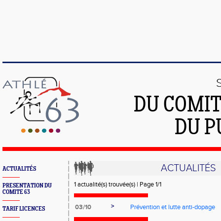
DU COMIT
DU P
ACTUALITÉS
ACTUALITÉS
1 actualité(s) trouvée(s) | Page 1/1
PRESENTATION DU
COMITE 63
>
03/10
Prévention et lutte anti-dopage
TARIF LICENCES