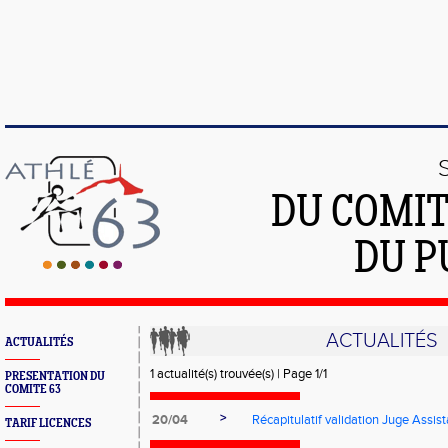
DU COMIT
DU P
ACTUALITÉS
ACTUALITÉS
1 actualité(s) trouvée(s) | Page 1/1
PRESENTATION DU
COMITE 63
>
20/04
Récapitulatif validation Juge Assist
TARIF LICENCES