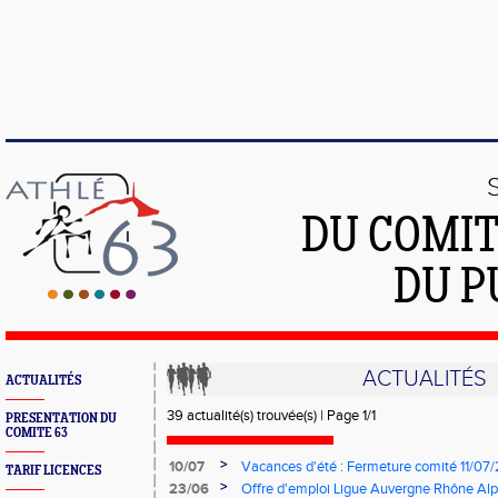
DU COMIT
DU P
ACTUALITÉS
ACTUALITÉS
39 actualité(s) trouvée(s) | Page 1/1
PRESENTATION DU
COMITE 63
>
10/07
Vacances d'été : Fermeture comité 11/0
TARIF LICENCES
>
23/06
Offre d'emploi Ligue Auvergne Rhône Alp