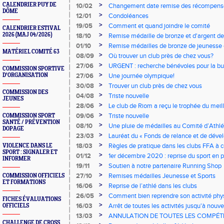
>
CALENDRIER PUY DE
10/02
Changement date remise des récompense
DÔME
>
12/01
Condoléances
>
19/05
Comment et quand joindre le comité
CALENDRIER ESTIVAL
>
2026 (MAJ 04/2026)
18/10
Remise médaille de bronze et d'argent de
d'Athlétisme
>
01/10
Remise médailles de bronze de jeunesse 
MATÉRIEL COMITÉ 63
>
08/09
Où trouver un club près de chez vous?
>
27/06
URGENT : recherche bénévoles pour la bu
COMMISSION SPORTIVE
>
D'ORGANISATION
27/06
Une journée olympique!
>
30/08
Trouver un club près de chez vous
COMMISSION DES
>
04/08
Triste nouvelle
JEUNES
>
28/06
Le club de Riom a reçu le trophée du mei
>
09/06
Triste nouvelle
COMMISSION SPORT
SANTÉ / PRÉVENTION
>
08/10
Une pluie de médailles au Comité d’Athl
DOPAGE
>
23/03
Lauréat du « Fonds de relance et de déve
Georges de Mons a reçu un chèque de 
>
18/03
Règles de pratique dans les clubs FFA à 
VIOLENCE DANS LE
SPORT : SIGNALER ET
>
01/12
1er décembre 2020 : reprise du sport en pl
INFORMER
>
19/11
Soutien à notre partenaire Running Shop
>
27/10
Remises médailles Jeunesse et Sports
COMMISSION OFFICIELS
ET FORMATIONS
>
16/06
Reprise de l’athlé dans les clubs
>
26/05
Comment bien reprendre son activité phy
FICHES ÉVALUATIONS
respecter
>
16/03
Arrêt de toutes les activités jusqu'à nouve
OFFICIELS
>
13/03
ANNULATION DE TOUTES LES COMPÉT
CHALLENGE DE CROSS