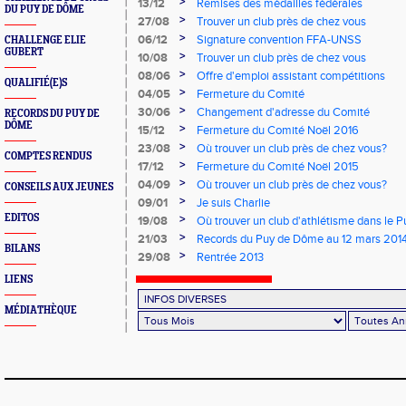
NOUVEL ORDRE
>
13/12
Remises des médailles fédérales
DU PUY DE DÔME
>
27/08
Trouver un club près de chez vous
>
06/12
Signature convention FFA-UNSS
CHALLENGE ELIE
GUBERT
>
10/08
Trouver un club près de chez vous
>
08/06
Offre d'emploi assistant compétitions
QUALIFIÉ(E)S
>
04/05
Fermeture du Comité
>
30/06
Changement d'adresse du Comité
RECORDS DU PUY DE
DÔME
>
15/12
Fermeture du Comité Noël 2016
>
23/08
Où trouver un club près de chez vous?
COMPTES RENDUS
>
17/12
Fermeture du Comité Noël 2015
>
04/09
Où trouver un club près de chez vous?
CONSEILS AUX JEUNES
>
09/01
Je suis Charlie
EDITOS
>
19/08
Où trouver un club d'athlétisme dans le
>
21/03
Records du Puy de Dôme au 12 mars 201
BILANS
>
29/08
Rentrée 2013
LIENS
MÉDIATHÈQUE